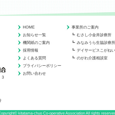
HOME
事業所のご案内
お知らせ一覧
むさし小金井診療所
機関紙のご案内
みなみうら生協診療
採用情報
デイサービスこがね
よくある質問
のがわ介護相談室
プライバシーポリシー
お問い合わせ
 3
分
opyright© kitatama-chuo Co-operative Association All rights reserve