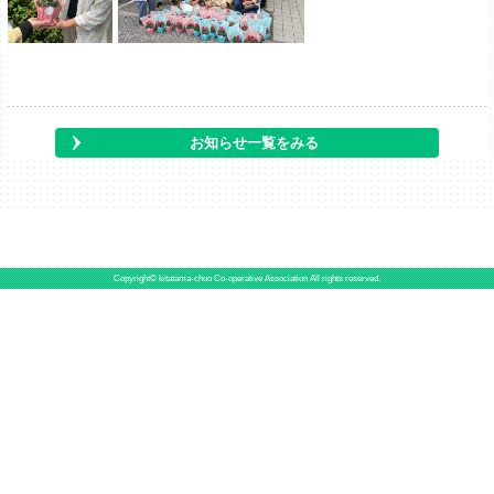
お知らせ一覧をみる
Copyright© kitatama-chuo Co-operative Association All rights reserved.