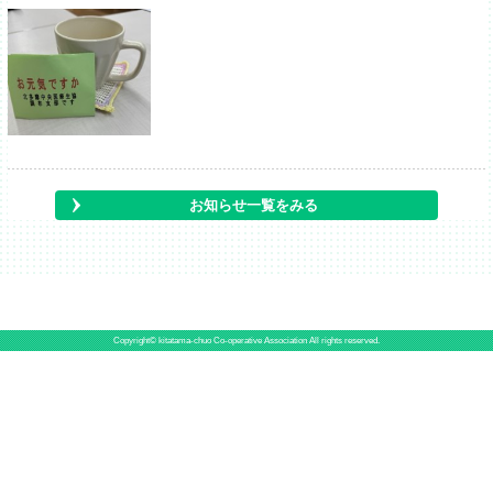
お知らせ一覧をみる
Copyright© kitatama-chuo Co-operative Association All rights reserved.