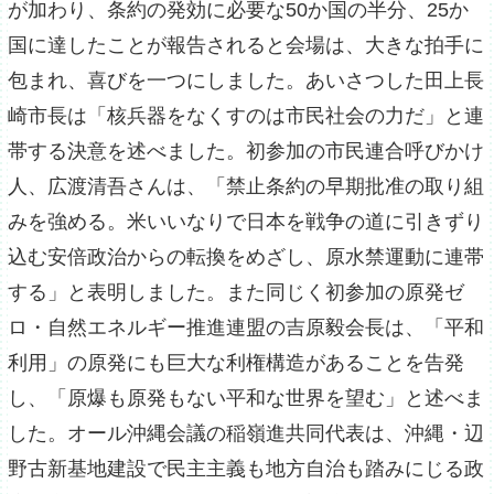
が加わり、条約の発効に必要な50か国の半分、25か
国に達したことが報告されると会場は、大きな拍手に
包まれ、喜びを一つにしました。あいさつした田上長
崎市長は「核兵器をなくすのは市民社会の力だ」と連
帯する決意を述べました。初参加の市民連合呼びかけ
人、広渡清吾さんは、「禁止条約の早期批准の取り組
みを強める。米いいなりで日本を戦争の道に引きずり
込む安倍政治からの転換をめざし、原水禁運動に連帯
する」と表明しました。また同じく初参加の原発ゼ
ロ・自然エネルギー推進連盟の吉原毅会長は、「平和
利用」の原発にも巨大な利権構造があることを告発
し、「原爆も原発もない平和な世界を望む」と述べま
した。オール沖縄会議の稲嶺進共同代表は、沖縄・辺
野古新基地建設で民主主義も地方自治も踏みにじる政