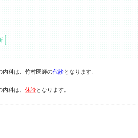
所
当の内科は、竹村医師の
代診
となります。
の内科は、
休診
となります。